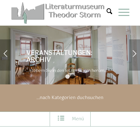
Zum
Inhalt
springen
VERANSTALTUNGEN:
ARCHIV
…stöbern Sie in den letzen Jahren herum…
1
2
…nach Kategorien duchsuchen
Menü