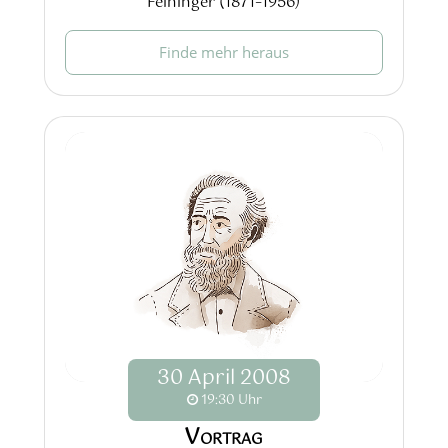
Feininger (1871–1956)
Finde mehr heraus
30
April
2008
19:30 Uhr
Vortrag