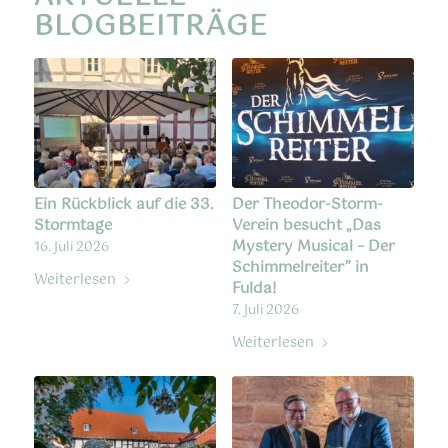
BLOGBEITRÄGE
Ein Rückblick auf die 33.
Der Theodor-Storm-
Stormtage
Verein besucht „Das
Mystery Musical – Der
16. Juli 2026
Schimmelreiter” in
Weiterlesen
Fulda!
7. Juli 2026
Weiterlesen