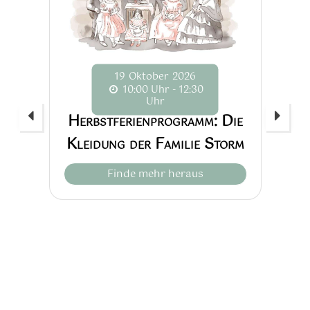
19
Oktober
2026
10:00 Uhr - 12:30
Uhr
Herbstferienprogramm: Die
S
Kleidung der Familie Storm
g
Finde mehr heraus
rn