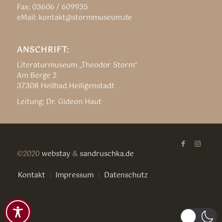
Fax: 03606 / 609935
eMail: kontakt@stormmuseum.de
ANSCHRIFT:
Literaturmuseum „Theodor Storm“
Am Berge 2
37308 Heilbad Heiligenstadt
Leitung: Dr. Gideon Haut
©2020
webstay
&
sandruschka.de
Kontakt
Impressum
Datenschutz