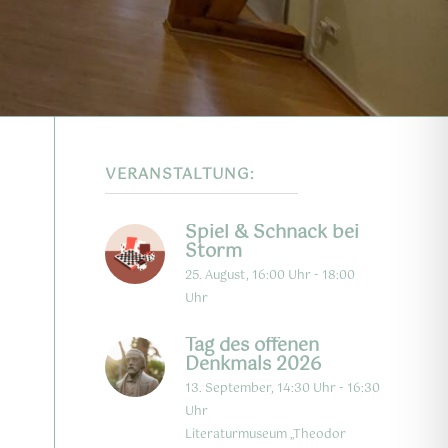
VERANSTALTUNG:
Spiel & Schnack bei
Storm
25. August, 16:00 Uhr
-
18:00
Uhr
Tag des offenen
Denkmals 2026
13. September, 14:30 Uhr
-
16:30
Uhr
Literaturmuseum „Theodor