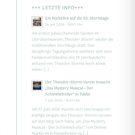
+++ LETZTE INFO+++
Ein Rückblick auf die 33. Stormtage
16. Juli 2026 - 10:09 Uhr
Am ersten Juliwochenende fanden im
Literaturmuseum „Theodor Storm“ wieder die
traditionellen Stormtage statt. Das
diesjährige Tagungsthema widmete sich dem
Familienverständnis des 19. Jahrhunderts
anhand von Theodor Storms Werk sowie
seiner […]
Der Theodor-Storm-Verein besucht
„Das Mystery Musical – Der
Schimmelreiter” in Fulda!
7. Juli 2026 - 16:21 Uhr
Am 17. Juni 2026 machte sich eine knapp 40-
köpfige Gruppe des Theodor-Storm-Vereins
auf den Weg nach Fulda, um „Das Mystery
Musical – Der Schimmelreiter” von Dennis
t
Martin im Schlosstheater zu […]