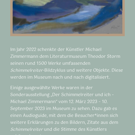
Im Jahr 2022 schenkte der Künstler Michael
Zimmermann dem Literaturmuseum Theodor Storm
seinen rund 1500 Werke umfassenden
Schimmelreiter
-Bildzyklus und weitere Objekte. Diese
werden im Museum nach und nach digitalisiert.
Einige ausgewählte Werke waren in der
Sonderausstellung „Der Schimmelreiter und ich –
Michael Zimmermann“ vom 12. März 2023 – 10.
September 2023 im Museum zu sehen. Dazu gab es
einen Audioguide, mit dem die Besucher*innen sich
weitere Erklärungen zu den Bildern, Zitate aus dem
Schimmelreiter
und die Stimme des Künstlers