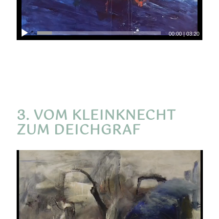
00:00
|
03:20
3. VOM KLEINKNECHT
ZUM DEICHGRAF