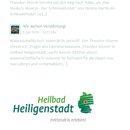
Theodor-Storm-Vereins auf den Weg nach Fulda, um „Das
Mystery Musical – Der Schimmelreiter” von Dennis Martin im
Schlosstheater zu […]
Wir suchen Verstärkung!
1. Juli 2026 - 13:21 Uhr
Wissenschaftliche/r Volontär/in (m/w/d) Der Theodor-Storm-
Verein e.V., Träger des Literaturmuseums „Theodor Storm“ in
Heilbad Heiligenstadt, sucht zum 01.09.2026 eine/n
wissenschaftliche/n Volontär/in, befristet für die Dauer von
zwei Jahren und vorbehaltlich […]