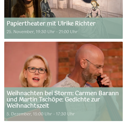
Papiertheater mit Ulrike Richter
25. November, 19:30 Uhr
-
21:00 Uhr
Weihnachten bei Storm: Carmen Barann
und Martin Tschöpe: Gedichte zur
Weihnachtszeit
5. Dezember, 15:00 Uhr
-
17:30 Uhr