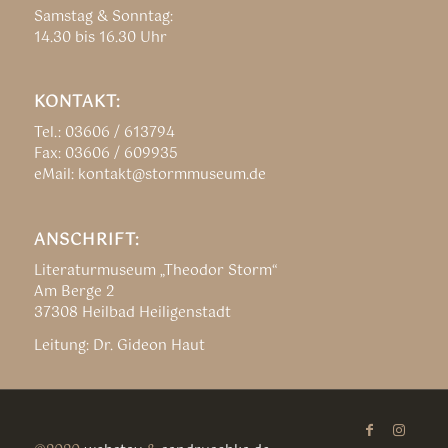
Samstag & Sonntag:
14.30 bis 16.30 Uhr
KONTAKT:
Tel.: 03606 / 613794
Fax: 03606 / 609935
eMail: kontakt@stormmuseum.de
ANSCHRIFT:
Literaturmuseum „Theodor Storm“
Am Berge 2
37308 Heilbad Heiligenstadt
Leitung: Dr. Gideon Haut