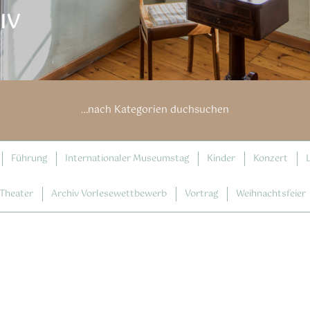
IV
…nach Kategorien duchsuchen
Führung
Internationaler Museumstag
Kinder
Konzert
Theater
Archiv Vorlesewettbewerb
Vortrag
Weihnachtsfeier