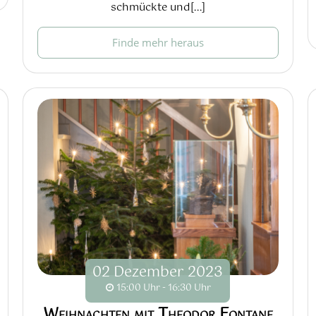
schmückte und[...]
Finde mehr heraus
02
Dezember
2023
15:00 Uhr - 16:30 Uhr
Weihnachten mit Theodor Fontane