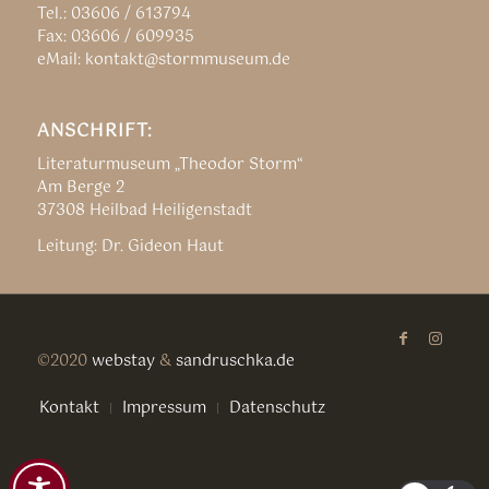
Tel.: 03606 / 613794
Fax: 03606 / 609935
eMail: kontakt@stormmuseum.de
ANSCHRIFT:
Literaturmuseum „Theodor Storm“
Am Berge 2
37308 Heilbad Heiligenstadt
Leitung: Dr. Gideon Haut
©2020
webstay
&
sandruschka.de
Kontakt
Impressum
Datenschutz