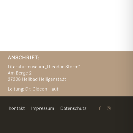
ANSCHRIFT:
Literaturmuseum „Theodor Storm“
Am Berge 2
37308 Heilbad Heiligenstadt
Leitung: Dr. Gideon Haut
Kontakt
Impressum
Datenschutz