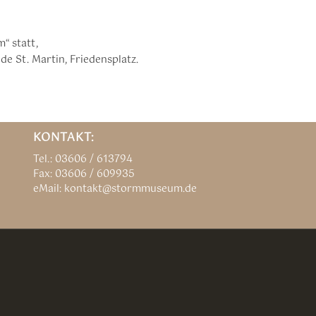
“ statt,
e St. Martin, Friedensplatz.
KONTAKT:
Tel.: 03606 / 613794
Fax: 03606 / 609935
eMail: kontakt@stormmuseum.de