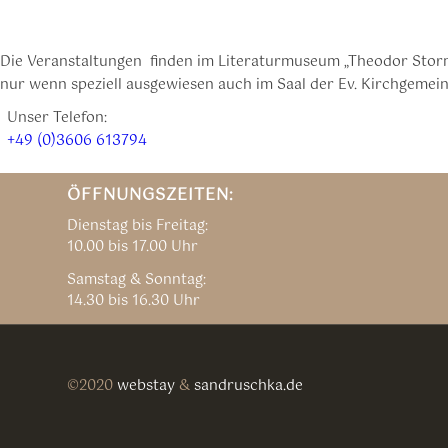
Die Veranstaltungen finden im Literaturmuseum „Theodor Storm
nur wenn speziell ausgewiesen auch im Saal der Ev. Kirchgemeind
Unser Telefon:
+49 (0)3606 613794
ÖFFNUNGSZEITEN:
Dienstag bis Freitag:
10.00 bis 17.00 Uhr
Samstag & Sonntag:
14.30 bis 16.30 Uhr
©2020
webstay
&
sandruschka.de