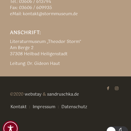
Tel.: 03606 / 613794
Fax: 03606 / 609935
eMail: kontakt@stormmuseum.de
ANSCHRIFT:
Literaturmuseum „Theodor Storm“
Am Berge 2
37308 Heilbad Heiligenstadt
Leitung: Dr. Gideon Haut
©2020
webstay
&
sandruschka.de
Kontakt
Impressum
Datenschutz