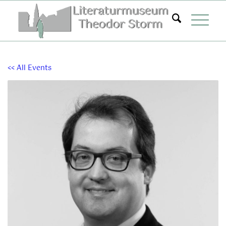
Zum
Inhalt
springen
<< All Events