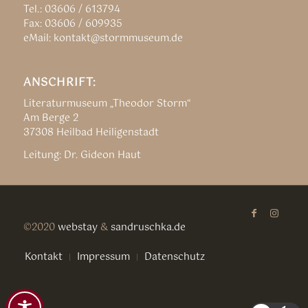
Tel.: 03606 / 613794
Fax: 03606 / 609935
eMail: kontakt@stormmuseum.de
ANSCHRIFT:
Literaturmuseum „Theodor Storm“
Am Berge 2
37308 Heilbad Heiligenstadt
Leitung: Dr. Gideon Haut
©2020
webstay
&
sandruschka.de
Kontakt
Impressum
Datenschutz