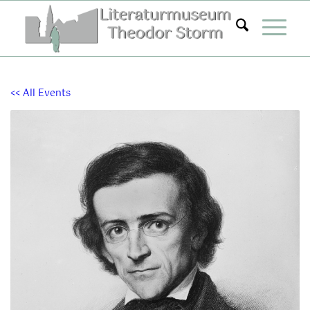
Zum
Inhalt
springen
<< All Events