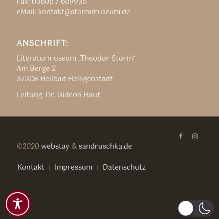
Fax: 03606 / 609935
eMail: kontakt@stormmuseum.de
ANSCHRIFT:
Literaturmuseum „Theodor Storm“
Am Berge 2
37308 Heilbad Heiligenstadt
Leitung: Dr. Gideon Haut
©2020
webstay
&
sandruschka.de
Kontakt
Impressum
Datenschutz