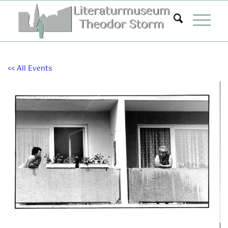
Zum
Inhalt
springen
<< All Events