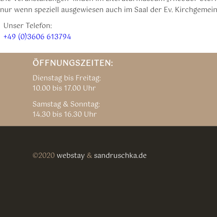
nur wenn speziell ausgewiesen auch im Saal der Ev. Kirchgemeind
Unser Telefon:
+49 (0)3606 613794
ÖFFNUNGSZEITEN:
Dienstag bis Freitag:
10.00 bis 17.00 Uhr
Samstag & Sonntag:
14.30 bis 16.30 Uhr
©2020
webstay
&
sandruschka.de