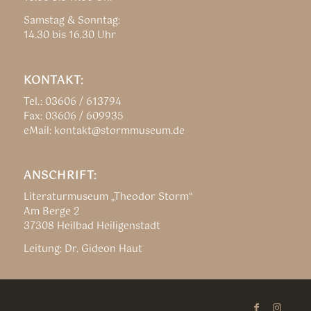
Samstag & Sonntag:
14.30 bis 16.30 Uhr
KONTAKT:
Tel.: 03606 / 613794
Fax: 03606 / 609935
eMail: kontakt@stormmuseum.de
ANSCHRIFT:
Literaturmuseum „Theodor Storm“
Am Berge 2
37308 Heilbad Heiligenstadt
Leitung: Dr. Gideon Haut