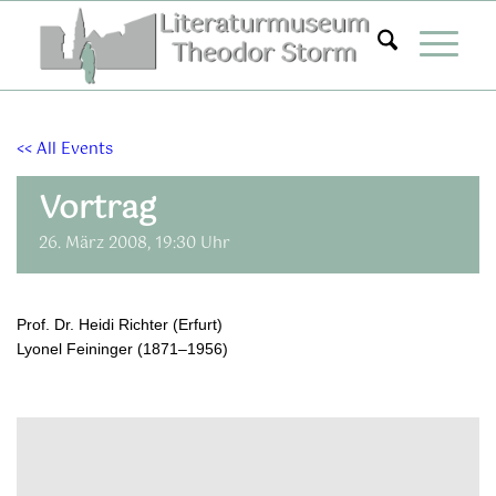
Zum
Inhalt
springen
<< All Events
Vortrag
26. März 2008, 19:30 Uhr
Prof. Dr. Heidi Richter (Erfurt)
Lyonel Feininger (1871–1956)