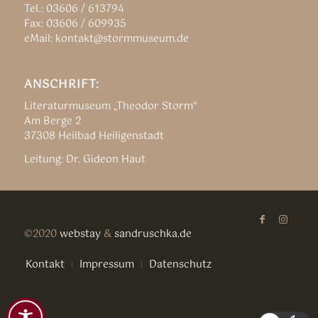
Tel.: 03606 / 613794
Fax: 03606 / 609935
eMail: kontakt@stormmuseum.de
ANSCHRIFT:
Literaturmuseum „Theodor Storm“
Am Berge 2
37308 Heilbad Heiligenstadt
Leitung: Dr. Gideon Haut
©2020
webstay
&
sandruschka.de
Kontakt
Impressum
Datenschutz