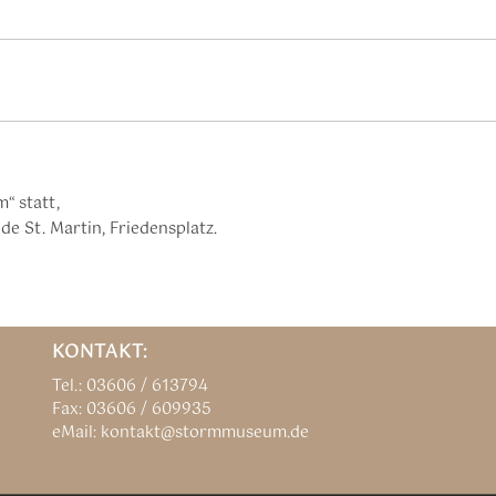
“ statt,
e St. Martin, Friedensplatz.
KONTAKT:
Tel.: 03606 / 613794
Fax: 03606 / 609935
eMail: kontakt@stormmuseum.de