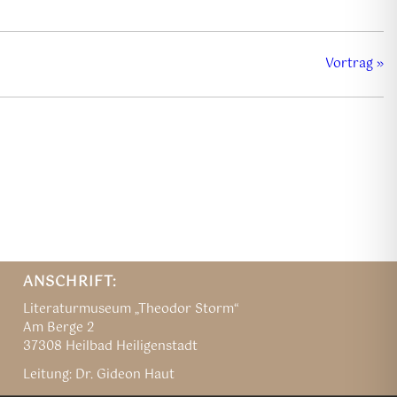
Vortrag
»
ANSCHRIFT:
Literaturmuseum „Theodor Storm“
Am Berge 2
37308 Heilbad Heiligenstadt
Leitung: Dr. Gideon Haut