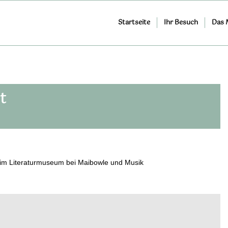
Startseite
Ihr Besuch
Das
t
t im Literaturmuseum bei Maibowle und Musik