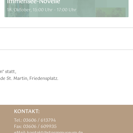
Immensee-Novelle
18. Oktober, 15:00 Uhr
-
17:00 Uhr
“ statt,
e St. Martin, Friedensplatz.
KONTAKT:
Tel.: 03606 / 613794
Fax: 03606 / 609935