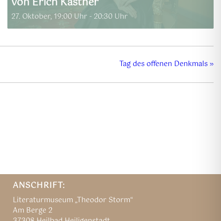
von Erich Kästner
27. Oktober, 19:00 Uhr
-
20:30 Uhr
Tag des offenen Denkmals
»
ANSCHRIFT:
Literaturmuseum „Theodor Storm“
Am Berge 2