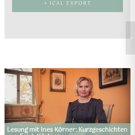
+ ICAL EXPORT
Ta
Lesung mit Ines Körner: Kurzgeschichten