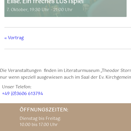
Elise. Ein freches LUSTspiel
7. Oktober, 19:30 Uhr
-
21:00 Uhr
«
Vortrag
Die Veranstaltungen finden im Literaturmuseum „Theodor Storm
nur wenn speziell ausgewiesen auch im Saal der Ev. Kirchgemeind
Unser Telefon:
+49 (0)3606 613794
ÖFFNUNGSZEITEN:
Dienstag bis Freitag:
10.00 bis 17.00 Uhr