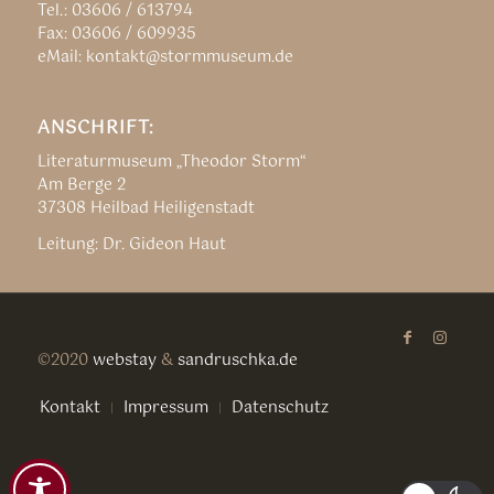
Tel.: 03606 / 613794
Fax: 03606 / 609935
eMail: kontakt@stormmuseum.de
ANSCHRIFT:
Literaturmuseum „Theodor Storm“
Am Berge 2
37308 Heilbad Heiligenstadt
Leitung: Dr. Gideon Haut
©2020
webstay
&
sandruschka.de
Kontakt
Impressum
Datenschutz