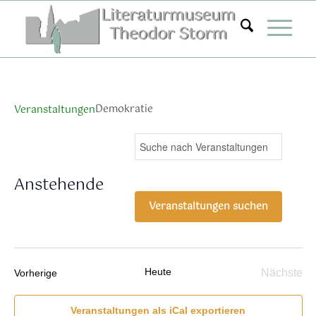
Zum
Inhalt
springen
Demokratie
Veranstaltungen
Veranstaltungen
Ver
Bitte
Suche
Liste
Ans
Suche
Schlüsselwort
Nav
eingeben.
und
Anstehende
Suche
Ansichten,
Datum
nach
Veranstaltungen suchen
Navigation
wählen.
Veranstaltungen
Schlüsselwort.
Heute
Veranstaltungen
Nächste
Vorherige
Verans
Veranstaltungen als iCal exportieren