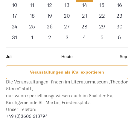
Veranstaltungen,
Veranstaltungen,
Veranstaltungen,
Veranstaltungen,
Veranstaltungen,
Veranstaltung
Verans
0
0
0
0
0
0
0
10
11
12
13
14
15
16
Veranstaltungen,
Veranstaltungen,
Veranstaltungen,
Veranstaltungen,
Veranstaltungen,
Veranstaltunge
Veranst
0
0
0
0
0
0
0
17
18
19
20
21
22
23
Veranstaltungen,
Veranstaltungen,
Veranstaltungen,
Veranstaltungen,
Veranstaltungen,
Veranstaltunge
Veranst
0
0
0
0
0
0
0
24
25
26
27
28
29
30
Veranstaltungen,
Veranstaltungen,
Veranstaltungen,
Veranstaltungen,
Veranstaltungen,
Veranstaltunge
Veranst
0
0
0
0
0
0
0
31
1
2
3
4
5
6
Veranstaltungen,
Veranstaltungen,
Veranstaltungen,
Veranstaltungen,
Veranstaltungen,
Veranstaltung
Verans
Juli
Heute
Sep.
Veranstaltungen als iCal exportieren
Die Veranstaltungen finden im Literaturmuseum „Theodor
Storm“ statt,
nur wenn speziell ausgewiesen auch im Saal der Ev.
Kirchgemeinde St. Martin, Friedensplatz.
Unser Telefon:
+49 (0)3606 613794