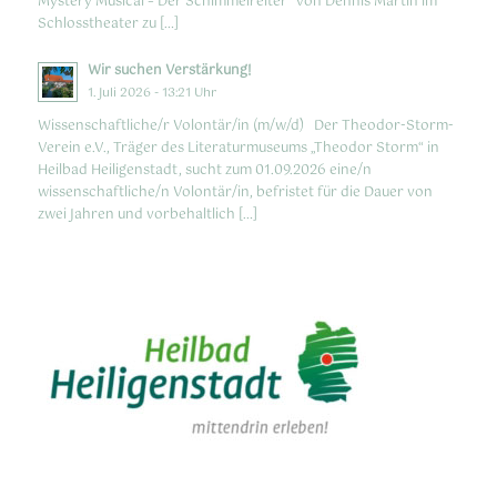
Mystery Musical – Der Schimmelreiter” von Dennis Martin im
Schlosstheater zu […]
Wir suchen Verstärkung!
1. Juli 2026 - 13:21 Uhr
Wissenschaftliche/r Volontär/in (m/w/d) Der Theodor-Storm-
Verein e.V., Träger des Literaturmuseums „Theodor Storm“ in
Heilbad Heiligenstadt, sucht zum 01.09.2026 eine/n
wissenschaftliche/n Volontär/in, befristet für die Dauer von
zwei Jahren und vorbehaltlich […]