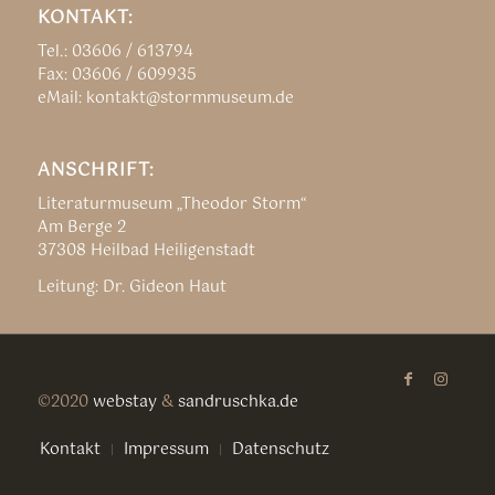
KONTAKT:
Tel.: 03606 / 613794
Fax: 03606 / 609935
eMail: kontakt@stormmuseum.de
ANSCHRIFT:
Literaturmuseum „Theodor Storm“
Am Berge 2
37308 Heilbad Heiligenstadt
Leitung: Dr. Gideon Haut
©2020
webstay
&
sandruschka.de
Kontakt
Impressum
Datenschutz