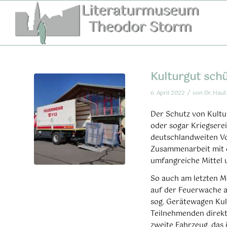
Zum
Inhalt
springen
Kulturgut schü
/
6. April 2022
von
Dr. Haut
Der Schutz von Kultu
oder sogar Kriegsere
deutschlandweiten Vor
Zusammenarbeit mit d
umfangreiche Mittel u
So auch am letzten M
auf der Feuerwache a
sog. Gerätewagen Kul
Teilnehmenden direkt
zweite Fahrzeug, das 