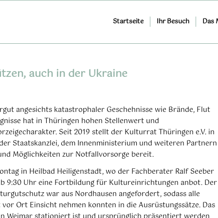
Startseite
Ihr Besuch
Das
tzen, auch in der Ukraine
rgut angesichts katastrophaler Geschehnisse wie Brände, Flut
ignisse hat in Thüringen hohen Stellenwert und
zeigecharakter. Seit 2019 stellt der Kulturrat Thüringen e.V. in
er Staatskanzlei, dem Innenministerium und weiteren Partnern
nd Möglichkeiten zur Notfallvorsorge bereit.
ontag in Heilbad Heiligenstadt, wo der Fachberater Ralf Seeber
b 9:30 Uhr eine Fortbildung für Kultureinrichtungen anbot. Der
turgutschutz war aus Nordhausen angefordert, sodass alle
 vor Ort Einsicht nehmen konnten in die Ausrüstungssätze. Das
in Weimar stationiert ist und ursprünglich präsentiert werden