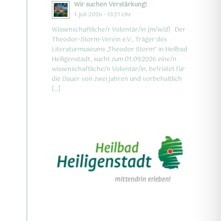
Wir suchen Verstärkung!
1. Juli 2026 - 13:21 Uhr
Wissenschaftliche/r Volontär/in (m/w/d) Der
Theodor-Storm-Verein e.V., Träger des
Literaturmuseums „Theodor Storm“ in Heilbad
Heiligenstadt, sucht zum 01.09.2026 eine/n
wissenschaftliche/n Volontär/in, befristet für
die Dauer von zwei Jahren und vorbehaltlich
[…]