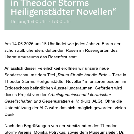
in Theodor Storms
Heiligenstädter Novellen“
14. Juni, 15:00 Uhr
-
17:00 Uhr
Am 14.06.2026 um 15 Uhr findet wie jedes Jahr zu Ehren der
schön aufblühenden, duftenden Rosen im Rosengarten des
Literaturmuseums das Rosenfest statt.
Anlässlich dieser Feierlichkeit eröffnen wir unsere neue
Sonderschau mit dem Titel
„Raum für alle hat die Erde
– Tiere in
Theodor Storms Heiligenstädter Novellen“ in unseren beiden, im
Erdgeschoss befindlichen Ausstellungsräumen. Gefördert wird
dieses Projekt von der
Arbeitsgemeinschaft Literarischer
Gesellschaften und Gedenkstätten e. V.
(kurz: ALG). Ohne die
Unterstützung der ALG wäre das nicht möglich geworden, vielen
Dank!
Nach den Begrüßungen von der Vorsitzenden des Theodor-
Storm-Vereins, Monika Potrykus, sowie dem Museumsleiter, Dr.