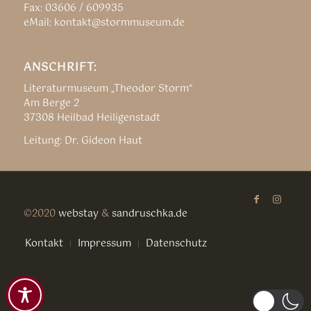
Fax: 03606 / 609935
eMail: kontakt@stormmuseum.de
ANSCHRIFT:
Literaturmuseum „Theodor Storm“
Am Berge 2
37308 Heilbad Heiligenstadt
Leitung: Dr. Gideon Haut
©2020
webstay
&
sandruschka.de
Kontakt
Impressum
Datenschutz