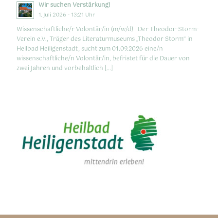
Wir suchen Verstärkung!
1. Juli 2026 - 13:21 Uhr
Wissenschaftliche/r Volontär/in (m/w/d) Der Theodor-Storm-
Verein e.V., Träger des Literaturmuseums „Theodor Storm“ in
Heilbad Heiligenstadt, sucht zum 01.09.2026 eine/n
wissenschaftliche/n Volontär/in, befristet für die Dauer von
zwei Jahren und vorbehaltlich […]