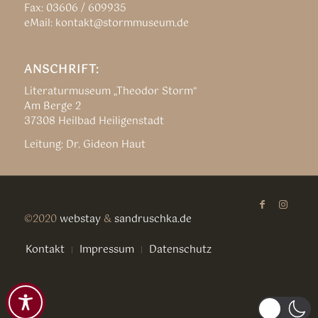
Fax: 03606 / 609935
eMail: kontakt@stormmuseum.de
ANSCHRIFT:
Literaturmuseum „Theodor Storm“
Am Berge 2
37308 Heilbad Heiligenstadt
Leitung: Dr. Gideon Haut
©2020
webstay
&
sandruschka.de
Kontakt
Impressum
Datenschutz