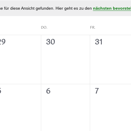
e für diese Ansicht gefunden. Hier geht es zu den
nächsten bevorste
DO.
FR.
0
0
0
29
30
31
n,
eranstaltungen,
Veranstaltungen,
Veranstalt
0
0
0
5
6
7
n,
eranstaltungen,
Veranstaltungen,
Veranstalt