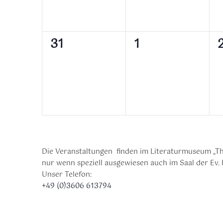
0
0
31
1
Veranstaltungen,
Veranstaltunge
V
Die Veranstaltungen finden im Literaturmuseum „Th
nur wenn speziell ausgewiesen auch im Saal der Ev. 
Unser Telefon:
+49 (0)3606 613794