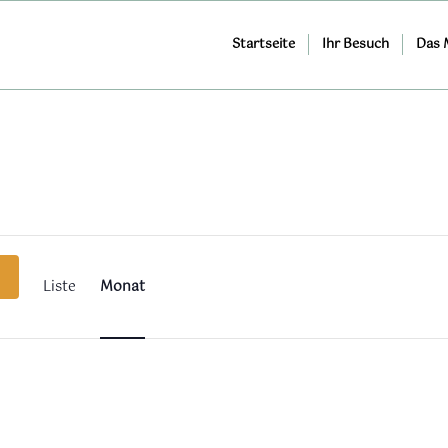
Startseite
Ihr Besuch
Das
Veranstaltung
Ansichten-
Navigation
Liste
Monat