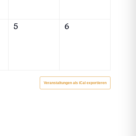
0
0
5
6
ungen,
Veranstaltungen,
Veranstaltungen,
Veranstaltungen als iCal exportieren