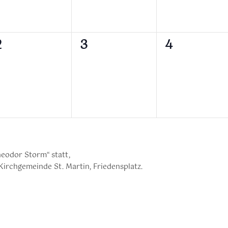
0
0
0
2
3
4
n,
eranstaltungen,
Veranstaltungen,
Veranstalt
eodor Storm“ statt,
Kirchgemeinde St. Martin, Friedensplatz.