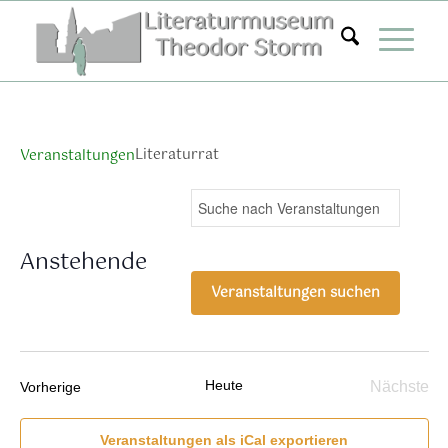
Zum
Inhalt
springen
Literaturrat
Veranstaltungen
Veranstaltungen
Ver
Bitte
Suche
Liste
Ans
Suche
Schlüsselwort
Nav
eingeben.
und
Anstehende
Suche
Ansichten,
Datum
nach
Veranstaltungen suchen
Navigation
wählen.
Veranstaltungen
Schlüsselwort.
Heute
Veranstaltungen
Nächste
Vorherige
Verans
Veranstaltungen als iCal exportieren