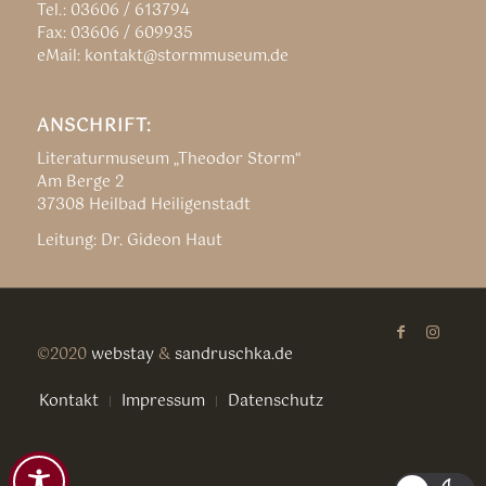
Tel.: 03606 / 613794
Fax: 03606 / 609935
eMail: kontakt@stormmuseum.de
ANSCHRIFT:
Literaturmuseum „Theodor Storm“
Am Berge 2
37308 Heilbad Heiligenstadt
Leitung: Dr. Gideon Haut
©2020
webstay
&
sandruschka.de
Kontakt
Impressum
Datenschutz