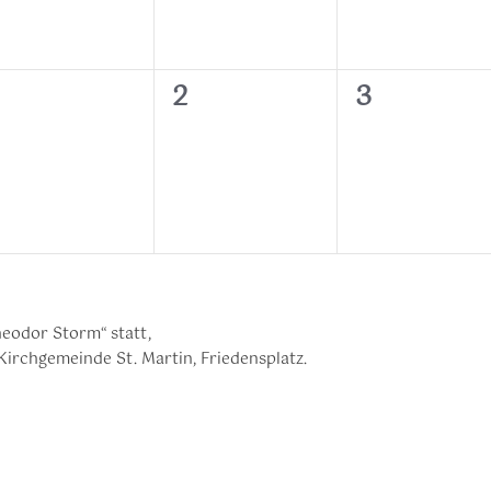
0
0
0
2
3
n,
eranstaltungen,
Veranstaltungen,
Veranstalt
eodor Storm“ statt,
Kirchgemeinde St. Martin, Friedensplatz.