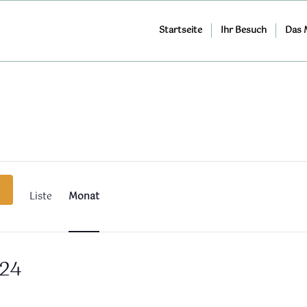
Startseite
Ihr Besuch
Das
Veranstaltung
Ansichten-
Navigation
Liste
Monat
24