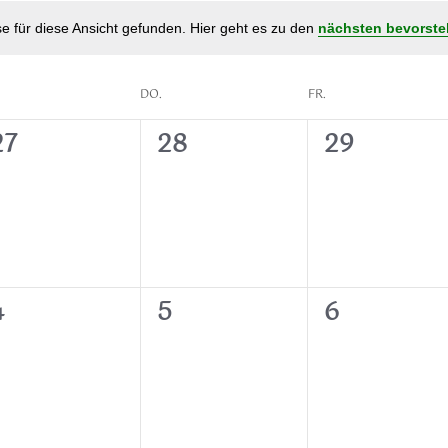
e für diese Ansicht gefunden. Hier geht es zu den
nächsten bevorste
DO.
FR.
0
0
0
27
28
29
n,
eranstaltungen,
Veranstaltungen,
Veranstalt
0
0
0
4
5
6
n,
eranstaltungen,
Veranstaltungen,
Veranstalt