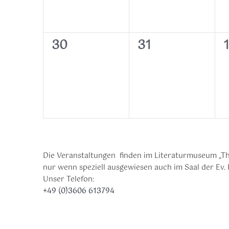
0
0
30
31
1
Veranstaltungen,
Veranstaltunge
V
Die Veranstaltungen finden im Literaturmuseum „Th
nur wenn speziell ausgewiesen auch im Saal der Ev. 
Unser Telefon:
+49 (0)3606 613794