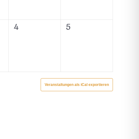
0
0
4
5
ungen,
Veranstaltungen,
Veranstaltungen,
Veranstaltungen als iCal exportieren