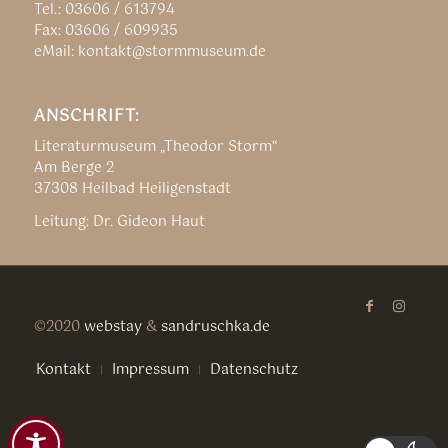
Tel.: 03606 / 613794
Fax: 03606 / 609935
eMail: kontakt@stormmuseum.de
ANSCHRIFT:
Literaturmuseum „Theodor Storm“
Am Berge 2
37308 Heilbad Heiligenstadt
Leitung: Dr. Gideon Haut
©2020
webstay
&
sandruschka.de
Kontakt
Impressum
Datenschutz