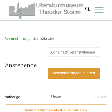
Zum
Inhalt
springen
Demokratie
Veranstaltungen
Veranstaltungen
Ver
Bitte
Suche
Liste
Ans
Suche
Schlüsselwort
Nav
eingeben.
und
Anstehende
Suche
Ansichten,
Datum
nach
Veranstaltungen suchen
Navigation
wählen.
Veranstaltungen
Schlüsselwort.
Heute
Veranstaltungen
Nächste
Vorherige
Verans
Veranstaltungen als iCal exportieren