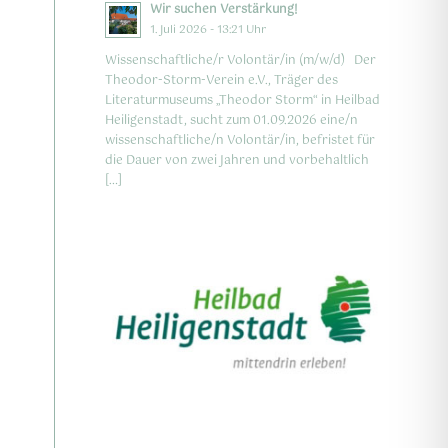
Wir suchen Verstärkung!
1. Juli 2026 - 13:21 Uhr
Wissenschaftliche/r Volontär/in (m/w/d) Der
Theodor-Storm-Verein e.V., Träger des
Literaturmuseums „Theodor Storm“ in Heilbad
Heiligenstadt, sucht zum 01.09.2026 eine/n
wissenschaftliche/n Volontär/in, befristet für
die Dauer von zwei Jahren und vorbehaltlich
[…]