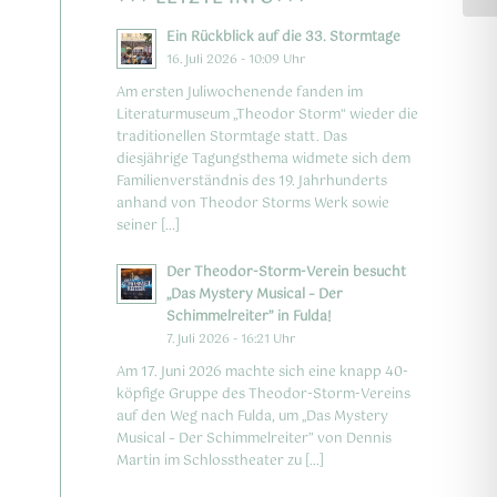
Ein Rückblick auf die 33. Stormtage
16. Juli 2026 - 10:09 Uhr
Am ersten Juliwochenende fanden im
Literaturmuseum „Theodor Storm“ wieder die
traditionellen Stormtage statt. Das
diesjährige Tagungsthema widmete sich dem
Familienverständnis des 19. Jahrhunderts
anhand von Theodor Storms Werk sowie
seiner […]
Der Theodor-Storm-Verein besucht
„Das Mystery Musical – Der
Schimmelreiter” in Fulda!
7. Juli 2026 - 16:21 Uhr
Am 17. Juni 2026 machte sich eine knapp 40-
köpfige Gruppe des Theodor-Storm-Vereins
auf den Weg nach Fulda, um „Das Mystery
Musical – Der Schimmelreiter” von Dennis
Martin im Schlosstheater zu […]