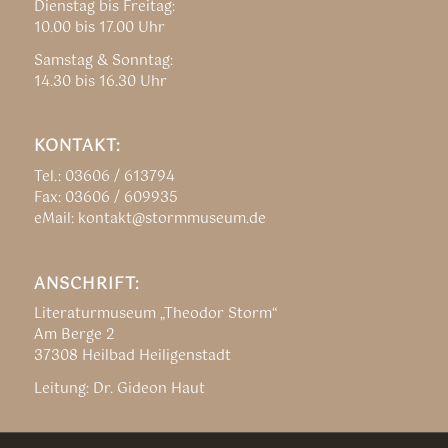
Dienstag bis Freitag:
10.00 bis 17.00 Uhr
Samstag & Sonntag:
14.30 bis 16.30 Uhr
KONTAKT:
Tel.: 03606 / 613794
Fax: 03606 / 609935
eMail: kontakt@stormmuseum.de
ANSCHRIFT:
Literaturmuseum „Theodor Storm“
Am Berge 2
37308 Heilbad Heiligenstadt
Leitung: Dr. Gideon Haut