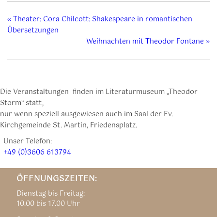
«
Theater: Cora Chilcott: Shakespeare in romantischen
Übersetzungen
Weihnachten mit Theodor Fontane
»
Die Veranstaltungen finden im Literaturmuseum „Theodor
Storm“ statt,
nur wenn speziell ausgewiesen auch im Saal der Ev.
Kirchgemeinde St. Martin, Friedensplatz.
Unser Telefon:
+49 (0)3606 613794
ÖFFNUNGSZEITEN:
Dienstag bis Freitag:
10.00 bis 17.00 Uhr