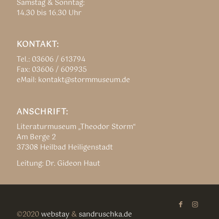
Samstag & Sonntag:
14.30 bis 16.30 Uhr
KONTAKT:
Tel.: 03606 / 613794
Fax: 03606 / 609935
eMail: kontakt@stormmuseum.de
ANSCHRIFT:
Literaturmuseum „Theodor Storm“
Am Berge 2
37308 Heilbad Heiligenstadt
Leitung: Dr. Gideon Haut
©2020
webstay
&
sandruschka.de