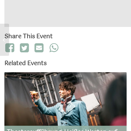
Share This Event
Märchenstunde im
Literaturmuseum
Related Events