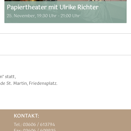
Papiertheater mit Ulrike Richter
25. November, 19:30 Uhr
-
21:00 Uhr
“ statt,
e St. Martin, Friedensplatz.
KONTAKT:
Tel.: 03606 / 613794