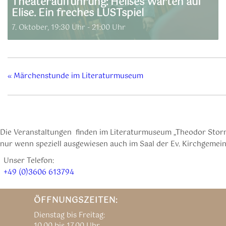
Theateraufführung: Heißes Warten auf
Elise. Ein freches LUSTspiel
7. Oktober, 19:30 Uhr
-
21:00 Uhr
«
Märchenstunde im Literaturmuseum
Die Veranstaltungen finden im Literaturmuseum „Theodor Storm
nur wenn speziell ausgewiesen auch im Saal der Ev. Kirchgemeind
Unser Telefon:
+49 (0)3606 613794
ÖFFNUNGSZEITEN:
Dienstag bis Freitag: