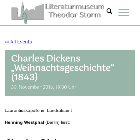
Zum
Inhalt
springen
<< All Events
Charles Dickens
„Weihnachtsgeschichte“
(1843)
30. November 2016, 19:30 Uhr
Laurentiuskapelle im Landratsamt
Henning Westphal
(Berlin) liest: