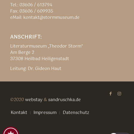
Tel.: 03606 / 613794
Fax: 03606 / 609935
eMail: kontakt@stormmuseum.de
ANSCHRIFT:
Literaturmuseum „Theodor Storm“
Am Berge 2
37308 Heilbad Heiligenstadt
Leitung: Dr. Gideon Haut
©2020
webstay
&
sandruschka.de
Kontakt
Impressum
Datenschutz