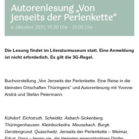
Autorenlesung „Von
Jenseits der Perlenkette“
6. Oktober 2021, 19:30 Uhr
-
21:00 Uhr
Die Lesung findet im Literaturmuseum statt. Eine Anmeldung
ist nicht erforderlich. Es gilt die 3G-Regel.
Buchvorstellung „Von Jenseits der Perlenkette. Eine Reise in die
kleinsten Ortschaften Thüringens“ und Autorenlesung mit Yvonne
Andrä und Stefan Petermann.
Kühdorf. Eichstruth. Scheiditz. Asbach-Sickenberg.
Thüringenhausen. Kleinbockedra. Meusebach. Burgk.
Gerstengrund. Quaschwitz.
Jenseits der Perlenkette – Weimar,
Erfurt, Gera – liegen sie, die kleinsten eigenständigen Dörfer