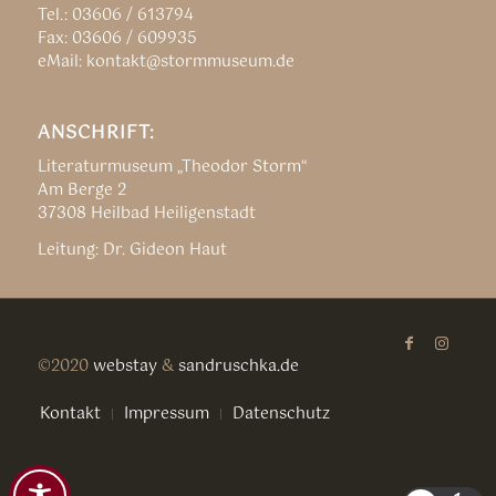
Tel.: 03606 / 613794
Fax: 03606 / 609935
eMail: kontakt@stormmuseum.de
ANSCHRIFT:
Literaturmuseum „Theodor Storm“
Am Berge 2
37308 Heilbad Heiligenstadt
Leitung: Dr. Gideon Haut
©2020
webstay
&
sandruschka.de
Kontakt
Impressum
Datenschutz