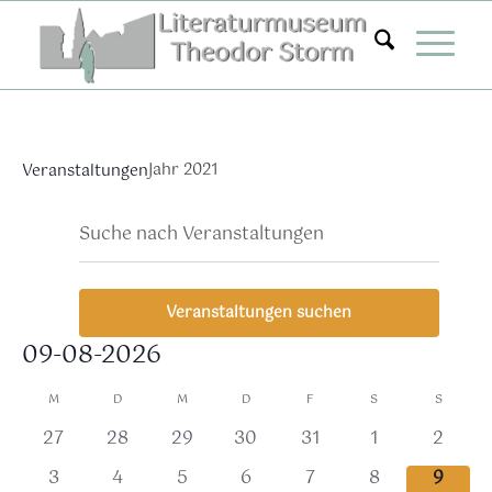
Zum
Inhalt
springen
Jahr 2021
Veranstaltungen
Veranstaltungen
Ver
Bitte
Suche
Mona
Ans
Suche
Schlüsselwort
Nav
eingeben.
und
Suche
Ansichten,
Veranstaltungen suchen
nach
Navigation
Veranstaltungen
09-08-2026
Schlüsselwort.
Datum
Kalender
M
D
M
D
F
S
S
wählen.
von
0
0
0
0
0
0
0
27
28
29
30
31
1
2
Veranstaltungen
Veranstaltungen,
Veranstaltungen,
Veranstaltungen,
Veranstaltungen,
Veranstaltungen,
Veranstaltung
Verans
0
0
0
0
0
0
0
3
4
5
6
7
8
9