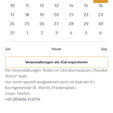
Veranstaltungen,
Veranstaltungen,
Veranstaltungen,
Veranstaltungen,
Veranstaltungen,
Veranstaltung
Verans
0
0
0
0
0
0
0
10
11
12
13
14
15
16
Veranstaltungen,
Veranstaltungen,
Veranstaltungen,
Veranstaltungen,
Veranstaltungen,
Veranstaltunge
Veranst
0
0
0
0
0
0
0
17
18
19
20
21
22
23
Veranstaltungen,
Veranstaltungen,
Veranstaltungen,
Veranstaltungen,
Veranstaltungen,
Veranstaltunge
Veranst
0
0
0
0
0
0
0
24
25
26
27
28
29
30
Veranstaltungen,
Veranstaltungen,
Veranstaltungen,
Veranstaltungen,
Veranstaltungen,
Veranstaltunge
Veranst
0
0
0
0
0
0
0
31
1
2
3
4
5
6
Veranstaltungen,
Veranstaltungen,
Veranstaltungen,
Veranstaltungen,
Veranstaltungen,
Veranstaltung
Verans
Juli
Heute
Sep.
Veranstaltungen als iCal exportieren
Die Veranstaltungen finden im Literaturmuseum „Theodor
Storm“ statt,
nur wenn speziell ausgewiesen auch im Saal der Ev.
Kirchgemeinde St. Martin, Friedensplatz.
Unser Telefon:
+49 (0)3606 613794