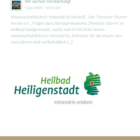
Wir suchen Verstärkung!
1. Juli 2026 - 13:21 Uhr
Wissenschaftliche/r Volontär/in (m/w/d) Der Theodor-Storm-
Verein e.V., Träger des Literaturmuseums „Theodor Storm“ in
Heilbad Heiligenstadt, sucht zum 01.09.2026 eine/n
wissenschaftliche/n Volontär/in, befristet für die Dauer von
zwei Jahren und vorbehaltlich […]