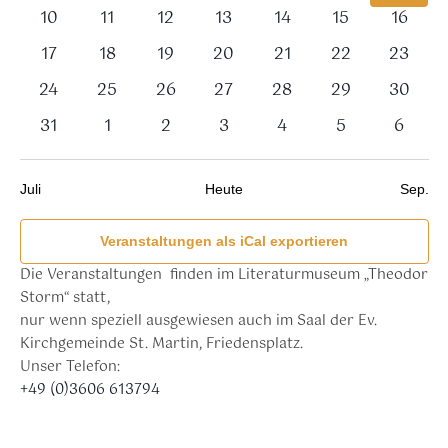
Veranstaltungen,
Veranstaltungen,
Veranstaltungen,
Veranstaltungen,
Veranstaltungen,
Veranstaltung
Verans
0
0
0
0
0
0
0
10
11
12
13
14
15
16
Veranstaltungen,
Veranstaltungen,
Veranstaltungen,
Veranstaltungen,
Veranstaltungen,
Veranstaltunge
Veranst
0
0
0
0
0
0
0
17
18
19
20
21
22
23
Veranstaltungen,
Veranstaltungen,
Veranstaltungen,
Veranstaltungen,
Veranstaltungen,
Veranstaltunge
Veranst
0
0
0
0
0
0
0
24
25
26
27
28
29
30
Veranstaltungen,
Veranstaltungen,
Veranstaltungen,
Veranstaltungen,
Veranstaltungen,
Veranstaltunge
Veranst
0
0
0
0
0
0
0
31
1
2
3
4
5
6
Veranstaltungen,
Veranstaltungen,
Veranstaltungen,
Veranstaltungen,
Veranstaltungen,
Veranstaltung
Verans
Juli
Heute
Sep.
Veranstaltungen als iCal exportieren
Die Veranstaltungen finden im Literaturmuseum „Theodor
Storm“ statt,
nur wenn speziell ausgewiesen auch im Saal der Ev.
Kirchgemeinde St. Martin, Friedensplatz.
Unser Telefon:
+49 (0)3606 613794