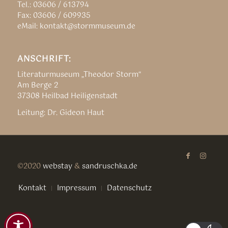
Tel.: 03606 / 613794
Fax: 03606 / 609935
eMail: kontakt@stormmuseum.de
ANSCHRIFT:
Literaturmuseum „Theodor Storm“
Am Berge 2
37308 Heilbad Heiligenstadt
Leitung: Dr. Gideon Haut
©2020
webstay
&
sandruschka.de
Kontakt
Impressum
Datenschutz