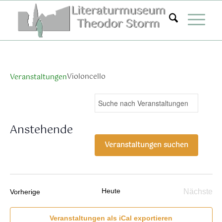
Zum
Inhalt
springen
Violoncello
Veranstaltungen
Veranstaltungen
Ver
Bitte
Suche
Liste
Ans
Suche
Schlüsselwort
Nav
eingeben.
und
Anstehende
Suche
Ansichten,
Datum
nach
Veranstaltungen suchen
Navigation
wählen.
Veranstaltungen
Schlüsselwort.
Heute
Veranstaltungen
Nächste
Vorherige
Verans
Veranstaltungen als iCal exportieren