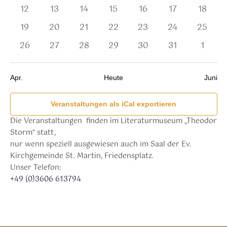
Veranstaltungen,
Veranstaltungen,
Veranstaltungen,
Veranstaltungen,
Veranstaltungen,
Veranstaltunge
Verans
0
0
0
0
0
0
0
12
13
14
15
16
17
18
Veranstaltungen,
Veranstaltungen,
Veranstaltungen,
Veranstaltungen,
Veranstaltungen,
Veranstaltung
Veranst
0
0
0
0
0
0
0
19
20
21
22
23
24
25
Veranstaltungen,
Veranstaltungen,
Veranstaltungen,
Veranstaltungen,
Veranstaltungen,
Veranstaltunge
Veranst
0
0
0
0
0
0
0
26
27
28
29
30
31
1
Veranstaltungen,
Veranstaltungen,
Veranstaltungen,
Veranstaltungen,
Veranstaltungen,
Veranstaltunge
Verans
Apr.
Heute
Juni
Veranstaltungen als iCal exportieren
Die Veranstaltungen finden im Literaturmuseum „Theodor
Storm“ statt,
nur wenn speziell ausgewiesen auch im Saal der Ev.
Kirchgemeinde St. Martin, Friedensplatz.
Unser Telefon:
+49 (0)3606 613794