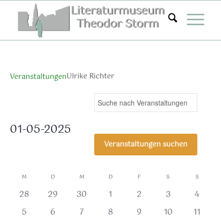
Zum
Inhalt
springen
Ulrike Richter
Veranstaltungen
Veranstaltungen
Ver
Bitte
Suche
Mona
Ans
Suche
Schlüsselwort
Nav
eingeben.
und
01-05-2025
Suche
Ansichten,
Datum
nach
Veranstaltungen suchen
Navigation
wählen.
Veranstaltungen
Schlüsselwort.
Kalender
M
D
M
D
F
S
S
von
0
0
0
0
0
0
0
28
29
30
1
2
3
4
Veranstaltungen
Veranstaltungen,
Veranstaltungen,
Veranstaltungen,
Veranstaltungen,
Veranstaltungen,
Veranstaltung
Verans
0
0
0
0
0
0
0
5
6
7
8
9
10
11