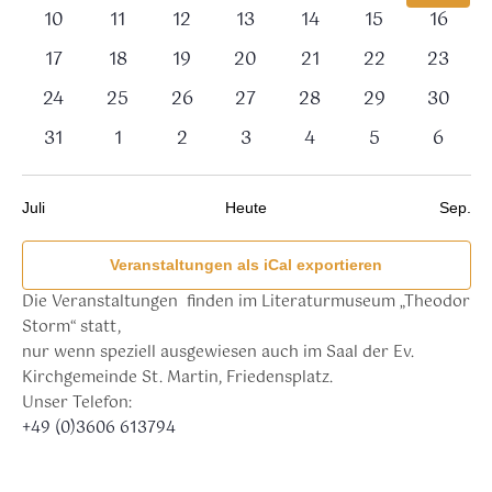
Veranstaltungen,
Veranstaltungen,
Veranstaltungen,
Veranstaltungen,
Veranstaltungen,
Veranstaltung
Verans
0
0
0
0
0
0
0
10
11
12
13
14
15
16
Veranstaltungen,
Veranstaltungen,
Veranstaltungen,
Veranstaltungen,
Veranstaltungen,
Veranstaltunge
Veranst
0
0
0
0
0
0
0
17
18
19
20
21
22
23
Veranstaltungen,
Veranstaltungen,
Veranstaltungen,
Veranstaltungen,
Veranstaltungen,
Veranstaltunge
Veranst
0
0
0
0
0
0
0
24
25
26
27
28
29
30
Veranstaltungen,
Veranstaltungen,
Veranstaltungen,
Veranstaltungen,
Veranstaltungen,
Veranstaltunge
Veranst
0
0
0
0
0
0
0
31
1
2
3
4
5
6
Veranstaltungen,
Veranstaltungen,
Veranstaltungen,
Veranstaltungen,
Veranstaltungen,
Veranstaltung
Verans
Juli
Heute
Sep.
Veranstaltungen als iCal exportieren
Die Veranstaltungen finden im Literaturmuseum „Theodor
Storm“ statt,
nur wenn speziell ausgewiesen auch im Saal der Ev.
Kirchgemeinde St. Martin, Friedensplatz.
Unser Telefon:
+49 (0)3606 613794