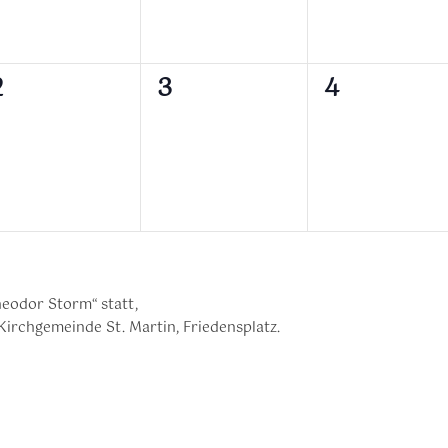
0
0
0
2
3
4
n,
eranstaltungen,
Veranstaltungen,
Veranstalt
eodor Storm“ statt,
Kirchgemeinde St. Martin, Friedensplatz.