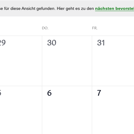
e für diese Ansicht gefunden. Hier geht es zu den
nächsten bevorste
DO.
FR.
0
0
0
29
30
31
n,
eranstaltungen,
Veranstaltungen,
Veranstalt
0
0
0
5
6
7
n,
eranstaltungen,
Veranstaltungen,
Veranstalt