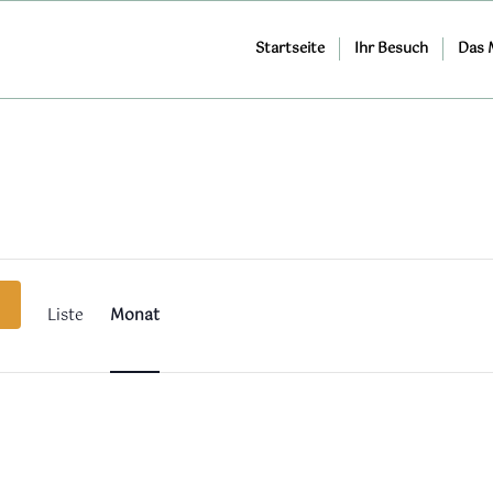
Startseite
Ihr Besuch
Das
Veranstaltung
Ansichten-
Navigation
Liste
Monat