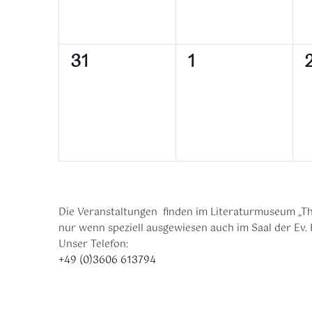
0
0
31
1
Veranstaltungen,
Veranstaltunge
V
Die Veranstaltungen finden im Literaturmuseum „Th
nur wenn speziell ausgewiesen auch im Saal der Ev. 
Unser Telefon:
+49 (0)3606 613794