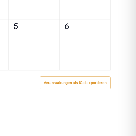
0
0
5
6
ungen,
Veranstaltungen,
Veranstaltungen,
Veranstaltungen als iCal exportieren