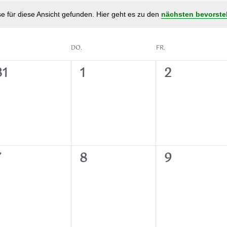
e für diese Ansicht gefunden. Hier geht es zu den
nächsten bevorste
DO.
FR.
0
0
0
31
1
2
n,
eranstaltungen,
Veranstaltungen,
Veranstalt
0
0
0
7
8
9
n,
eranstaltungen,
Veranstaltungen,
Veranstalt