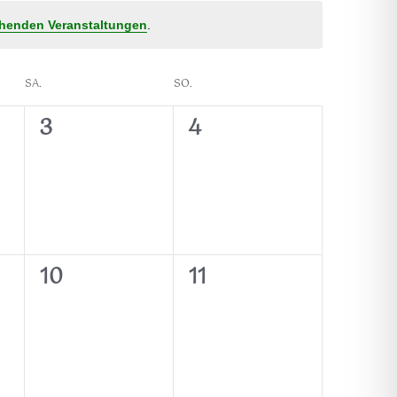
henden Veranstaltungen
.
SA.
SO.
0
0
3
4
ungen,
Veranstaltungen,
Veranstaltungen,
0
0
10
11
ungen,
Veranstaltungen,
Veranstaltungen,