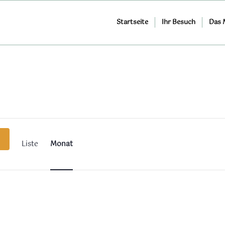
Startseite
Ihr Besuch
Das
Veranstaltung
Ansichten-
Navigation
Liste
Monat