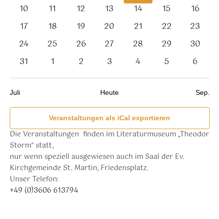
Veranstaltungen,
Veranstaltungen,
Veranstaltungen,
Veranstaltungen,
Veranstaltungen,
Veranstaltung
Verans
0
0
0
0
0
0
0
10
11
12
13
14
15
16
Veranstaltungen,
Veranstaltungen,
Veranstaltungen,
Veranstaltungen,
Veranstaltungen,
Veranstaltunge
Veranst
0
0
0
0
0
0
0
17
18
19
20
21
22
23
Veranstaltungen,
Veranstaltungen,
Veranstaltungen,
Veranstaltungen,
Veranstaltungen,
Veranstaltunge
Veranst
0
0
0
0
0
0
0
24
25
26
27
28
29
30
Veranstaltungen,
Veranstaltungen,
Veranstaltungen,
Veranstaltungen,
Veranstaltungen,
Veranstaltunge
Veranst
0
0
0
0
0
0
0
31
1
2
3
4
5
6
Veranstaltungen,
Veranstaltungen,
Veranstaltungen,
Veranstaltungen,
Veranstaltungen,
Veranstaltung
Verans
Juli
Heute
Sep.
Veranstaltungen als iCal exportieren
Die Veranstaltungen finden im Literaturmuseum „Theodor
Storm“ statt,
nur wenn speziell ausgewiesen auch im Saal der Ev.
Kirchgemeinde St. Martin, Friedensplatz.
Unser Telefon:
+49 (0)3606 613794