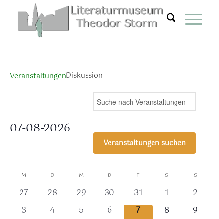
Zum
Inhalt
springen
Diskussion
Veranstaltungen
Veranstaltungen
Ver
Bitte
Suche
Mona
Ans
Suche
Schlüsselwort
Nav
eingeben.
und
07-08-2026
Suche
Ansichten,
Datum
nach
Veranstaltungen suchen
Navigation
wählen.
Veranstaltungen
Schlüsselwort.
Kalender
M
D
M
D
F
S
S
von
0
0
0
0
0
0
0
27
28
29
30
31
1
2
Veranstaltungen
Veranstaltungen,
Veranstaltungen,
Veranstaltungen,
Veranstaltungen,
Veranstaltungen,
Veranstaltung
Verans
0
0
0
0
0
0
0
3
4
5
6
7
8
9