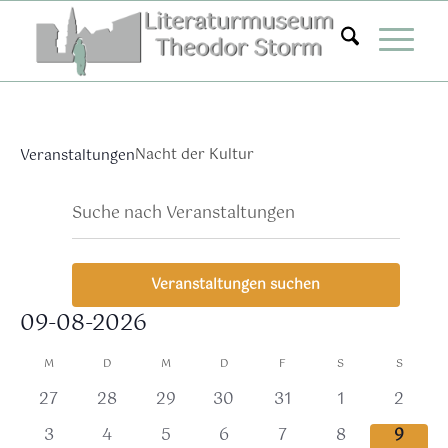
Zum
Inhalt
springen
Nacht der Kultur
Veranstaltungen
Veranstaltungen
Ver
Bitte
Suche
Mona
Ans
Suche
Schlüsselwort
Nav
eingeben.
und
Suche
Ansichten,
Veranstaltungen suchen
nach
Navigation
Veranstaltungen
09-08-2026
Schlüsselwort.
Datum
Kalender
M
D
M
D
F
S
S
wählen.
von
0
0
0
0
0
0
0
27
28
29
30
31
1
2
Veranstaltungen
Veranstaltungen,
Veranstaltungen,
Veranstaltungen,
Veranstaltungen,
Veranstaltungen,
Veranstaltung
Verans
0
0
0
0
0
0
0
3
4
5
6
7
8
9