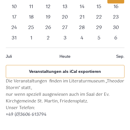
Veranstaltungen,
Veranstaltungen,
Veranstaltungen,
Veranstaltungen,
Veranstaltungen,
Veranstaltung
Verans
0
0
0
0
0
0
0
10
11
12
13
14
15
16
Veranstaltungen,
Veranstaltungen,
Veranstaltungen,
Veranstaltungen,
Veranstaltungen,
Veranstaltunge
Veranst
0
0
0
0
0
0
0
17
18
19
20
21
22
23
Veranstaltungen,
Veranstaltungen,
Veranstaltungen,
Veranstaltungen,
Veranstaltungen,
Veranstaltunge
Veranst
0
0
0
0
0
0
0
24
25
26
27
28
29
30
Veranstaltungen,
Veranstaltungen,
Veranstaltungen,
Veranstaltungen,
Veranstaltungen,
Veranstaltunge
Veranst
0
0
0
0
0
0
0
31
1
2
3
4
5
6
Veranstaltungen,
Veranstaltungen,
Veranstaltungen,
Veranstaltungen,
Veranstaltungen,
Veranstaltung
Verans
Juli
Heute
Sep.
Veranstaltungen als iCal exportieren
Die Veranstaltungen finden im Literaturmuseum „Theodor
Storm“ statt,
nur wenn speziell ausgewiesen auch im Saal der Ev.
Kirchgemeinde St. Martin, Friedensplatz.
Unser Telefon:
+49 (0)3606 613794