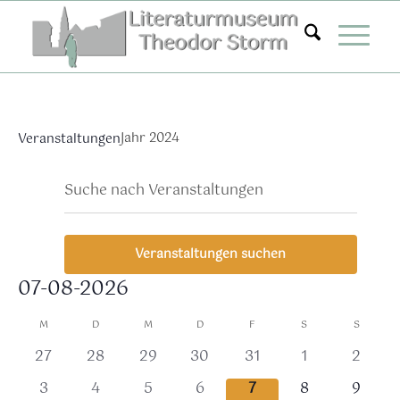
Zum
Inhalt
springen
Jahr 2024
Veranstaltungen
Veranstaltungen
Ver
Bitte
Suche
Mona
Ans
Suche
Schlüsselwort
Nav
eingeben.
und
Suche
Ansichten,
Veranstaltungen suchen
nach
Navigation
Veranstaltungen
07-08-2026
Schlüsselwort.
Datum
Kalender
M
D
M
D
F
S
S
wählen.
von
0
0
0
0
0
0
0
27
28
29
30
31
1
2
Veranstaltungen
Veranstaltungen,
Veranstaltungen,
Veranstaltungen,
Veranstaltungen,
Veranstaltungen,
Veranstaltung
Verans
0
0
0
0
0
0
0
3
4
5
6
7
8
9