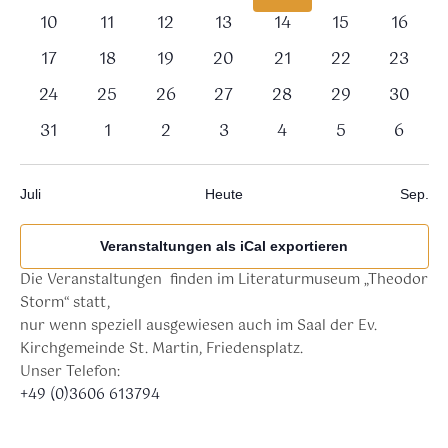
Veranstaltungen,
Veranstaltungen,
Veranstaltungen,
Veranstaltungen,
Veranstaltungen,
Veranstaltung
Verans
0
0
0
0
0
0
0
10
11
12
13
14
15
16
Veranstaltungen,
Veranstaltungen,
Veranstaltungen,
Veranstaltungen,
Veranstaltungen,
Veranstaltunge
Veranst
0
0
0
0
0
0
0
17
18
19
20
21
22
23
Veranstaltungen,
Veranstaltungen,
Veranstaltungen,
Veranstaltungen,
Veranstaltungen,
Veranstaltunge
Veranst
0
0
0
0
0
0
0
24
25
26
27
28
29
30
Veranstaltungen,
Veranstaltungen,
Veranstaltungen,
Veranstaltungen,
Veranstaltungen,
Veranstaltunge
Veranst
0
0
0
0
0
0
0
31
1
2
3
4
5
6
Veranstaltungen,
Veranstaltungen,
Veranstaltungen,
Veranstaltungen,
Veranstaltungen,
Veranstaltung
Verans
Juli
Heute
Sep.
Veranstaltungen als iCal exportieren
Die Veranstaltungen finden im Literaturmuseum „Theodor
Storm“ statt,
nur wenn speziell ausgewiesen auch im Saal der Ev.
Kirchgemeinde St. Martin, Friedensplatz.
Unser Telefon:
+49 (0)3606 613794